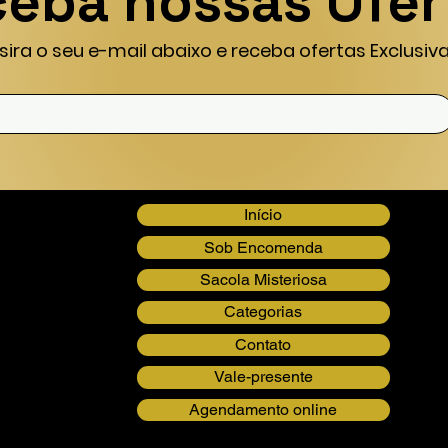
eba nossas Ofer
nsira o seu e-mail abaixo e receba ofertas Exclusiva
Início
Sob Encomenda
Sacola Misteriosa
Categorias
Contato
Vale-presente
Agendamento online