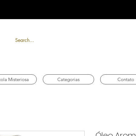
FRETE GRÁTIS acima de R$ 300
ola Misteriosa
Categorias
Contato
Óleo Aromá