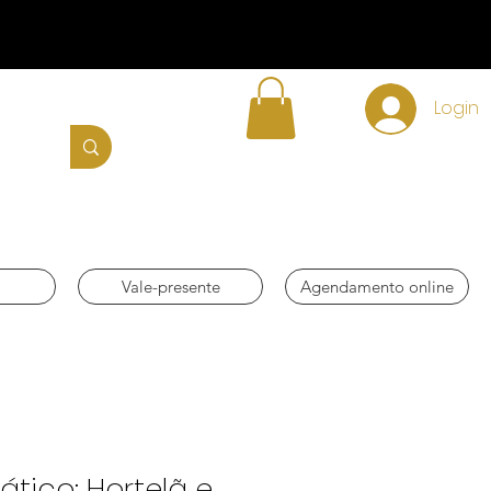
Login
Vale-presente
Agendamento online
tico: Hortelã e