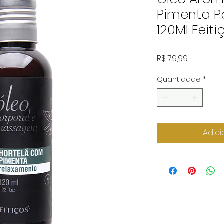
Pimenta 
120Ml Feiti
Preço
R$ 79,99
Quantidade
*
Adici