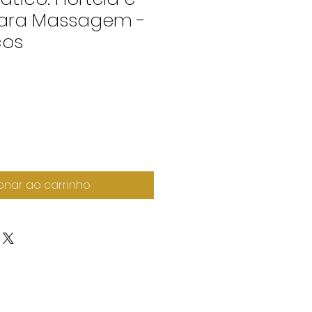
Para Massagem -
ços
onar ao carrinho