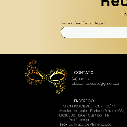
Rec
I
Insira o Seu E-mail Aqui
CONTATO
(41) 996792911
cleopatradesejos@gmail.com
ENDEREÇO
SHOPPING CIDADE - CURITIBA/PR
Avenida Marechal Floriano Peixoto 4984,
81630000, Hauer, Curitiba - PR
PIso Superior
Próx
da Praça de Alimentação