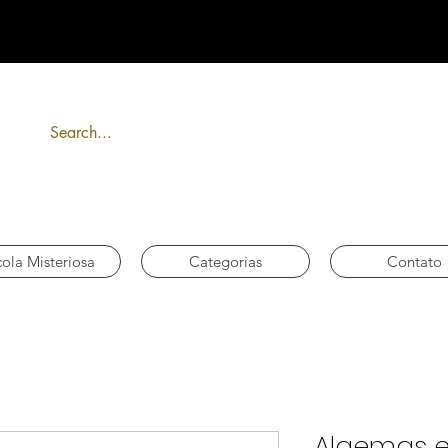
FRETE GRÁTIS acima de R$ 300
ola Misteriosa
Categorias
Contato
Algemas e