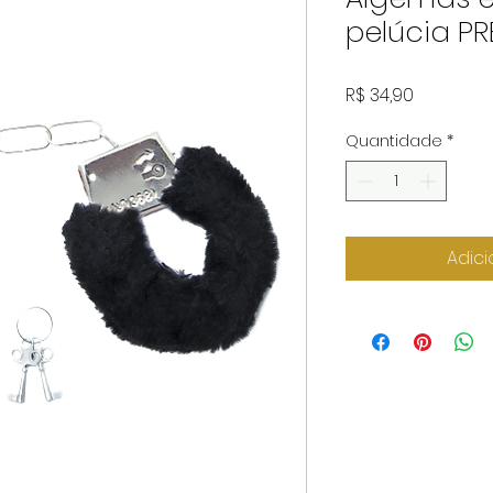
pelúcia PR
Preço
R$ 34,90
Quantidade
*
Adici