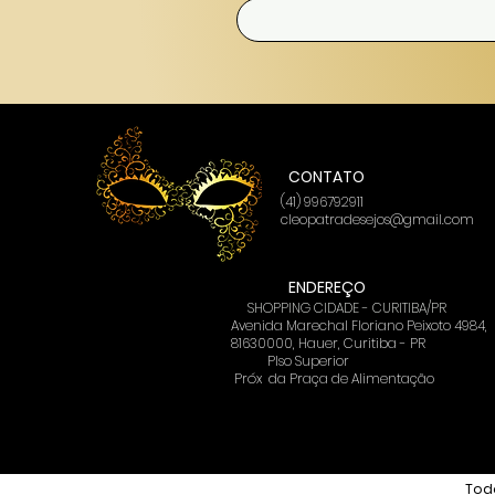
CONTATO
(41) 996792911
cleopatradesejos@gmail.com
ENDEREÇO
SHOPPING CIDADE - CURITIBA/PR
Avenida Marechal Floriano Peixoto 4984,
81630000, Hauer, Curitiba - PR
PIso Superior
Próx
da Praça de Alimentação
Todo