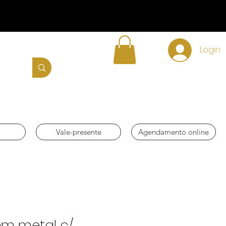
Login
Vale-presente
Agendamento online
m metal c/