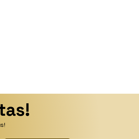
tas!
s!