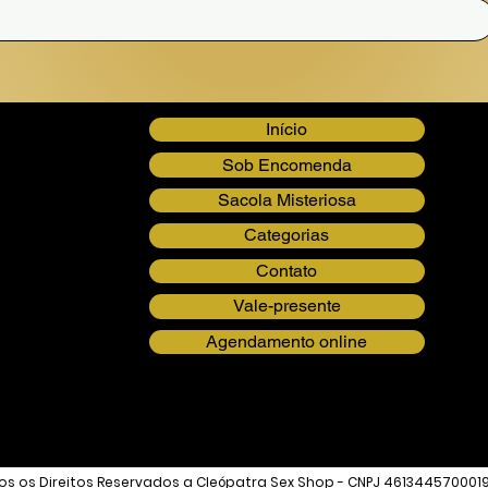
Início
Sob Encomenda
Sacola Misteriosa
Categorias
Contato
Vale-presente
Agendamento online
s os Direitos Reservados a Cleópatra Sex Shop - CNPJ 461344570001