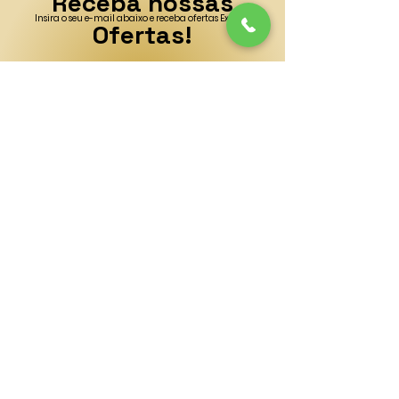
Receba nossas
Insira o seu e-mail abaixo e receba ofertas Exclusivas!
Ofertas!
Insira o Seu E-mail Aqui
Enviar
CONTATO
(41) 996792911
cleopatradesejos@gmail.com
ENDEREÇO
SHOPPING CIDADE - CURITIBA/PR