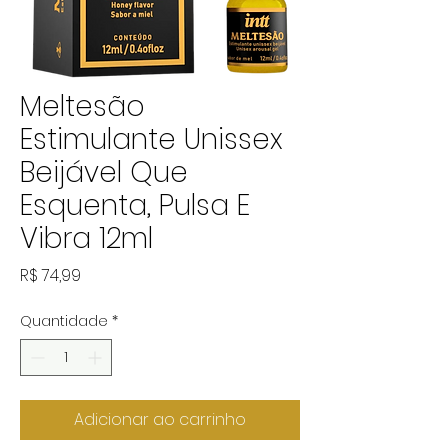
Meltesão
Estimulante Unissex
Beijável Que
Esquenta, Pulsa E
Vibra 12ml
Preço
R$ 74,99
Quantidade
*
Adicionar ao carrinho