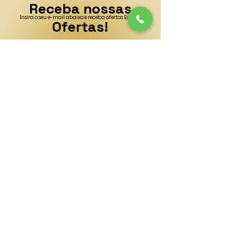
Receba nossas
Insira o seu e-mail abaixo e receba ofertas Exclusivas!
Ofertas!
Insira o Seu E-mail Aqui
Enviar
CONTATO
(41) 996792911
cleopatradesejos@gmail.com
ENDEREÇO