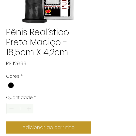
Pênis Realístico
Preto Maciço -
18,5cm X 4,2cm
Preço
R$ 129,99
Cores
*
Quantidade
*
Adicionar ao carrinho