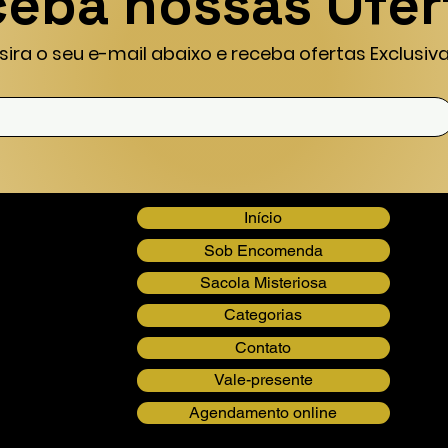
eba nossas Ofer
nsira o seu e-mail abaixo e receba ofertas Exclusiva
Início
Sob Encomenda
Sacola Misteriosa
Categorias
Contato
Vale-presente
Agendamento online