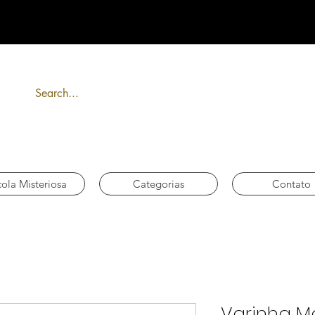
FRETE GRÁTIS acima de R$ 300
ola Misteriosa
Categorias
Contato
Varinha M