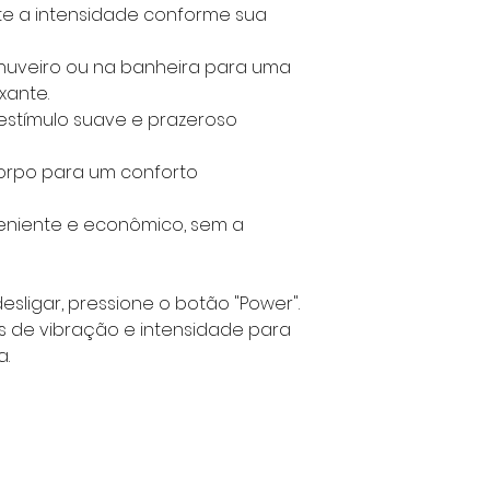
uste a intensidade conforme sua
chuveiro ou na banheira para uma
xante.
 estímulo suave e prazeroso
 corpo para um conforto
veniente e econômico, sem a
desligar, pressione o botão "Power".
s de vibração e intensidade para
a.