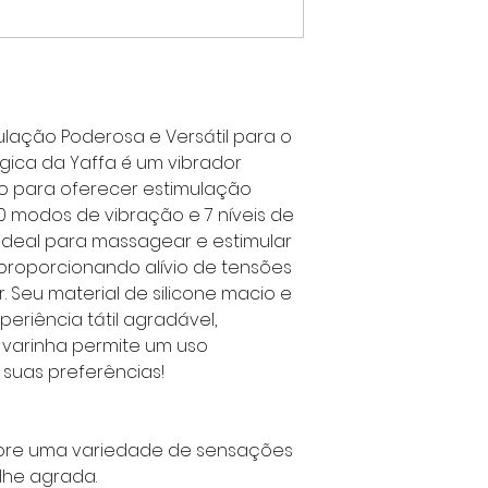
ulação Poderosa e Versátil para o
ágica da Yaffa é um vibrador
ado para oferecer estimulação
0 modos de vibração e 7 níveis de
 ideal para massagear e estimular
, proporcionando alívio de tensões
 Seu material de silicone macio e
eriência tátil agradável,
a varinha permite um uso
 suas preferências!
lore uma variedade de sensações
lhe agrada.