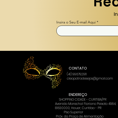
Rec
I
Insira o Seu E-mail Aqui
CONTATO
(41) 996792911
cleopatradesejos@gmail.com
ENDEREÇO
SHOPPING CIDADE - CURITIBA/PR
Avenida Marechal Floriano Peixoto 4984,
81630000, Hauer, Curitiba - PR
PIso Superior
Próx
da Praça de Alimentação