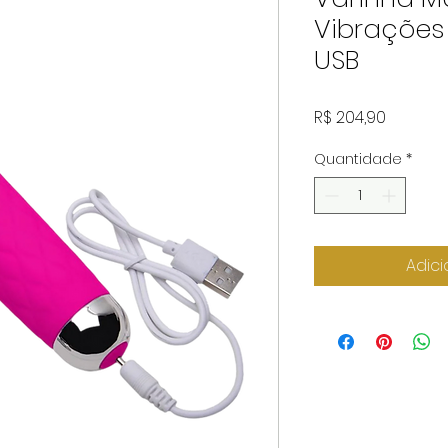
Vibrações 
USB
Preço
R$ 204,90
Quantidade
*
Adici