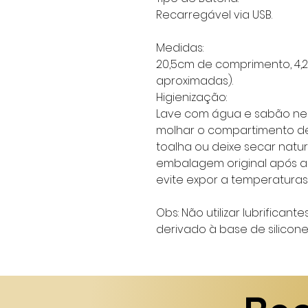
Recarregável via USB.
Medidas:
20,5cm de comprimento, 4,
aproximadas).
Higienização:
Lave com água e sabão neu
molhar o compartimento d
toalha ou deixe secar nat
embalagem original após a 
evite expor a temperaturas 
Obs: Não utilizar lubrifican
derivado à base de silicon