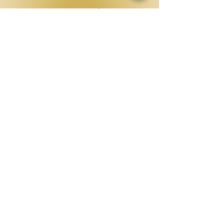
Insira o Seu E-mail Aqui
Enviar
CONTATO
(41) 996792911
cleopatradesejos@gmail.com
ENDEREÇO
SHOPPING CIDADE - CURITIBA/PR
Avenida Marechal Floriano Peixoto
4984,
81630000
, Hauer, Curitiba - PR
PIso Superior