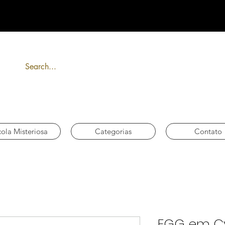
FRETE GRÁTIS acima de R$ 300
ola Misteriosa
Categorias
Contato
EGG em Cy