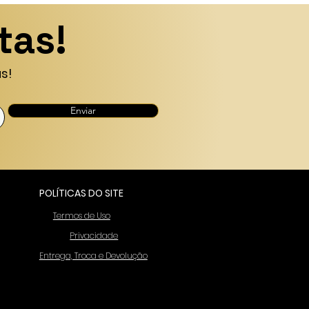
tas!
s!
Enviar
POLÍTICAS DO SITE
Termos de Uso
Privacidade
Entrega, Troca e Devolução