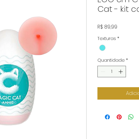
Cat - kit 
Preço
R$ 89,99
Texturas
*
Quantidade
*
Adici