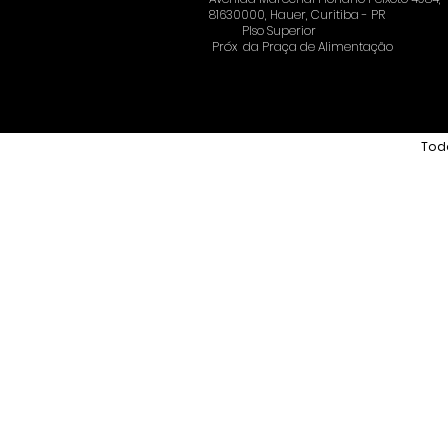
81630000, Hauer, Curitiba - PR
PIso Superior
Próx
da Praça de Alimentação
Todo