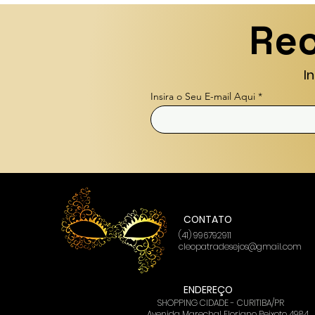
Rec
I
Insira o Seu E-mail Aqui
CONTATO
(41) 996792911
cleopatradesejos@gmail.com
ENDEREÇO
SHOPPING CIDADE - CURITIBA/PR
Avenida Marechal Floriano Peixoto 4984,