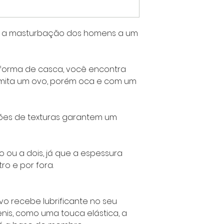
r a masturbação dos homens a um
orma de casca, você encontra
imita um ovo, porém oca e com um
rões de texturas garantem um
ho ou a dois, já que a espessura
o e por fora.
o recebe lubrificante no seu
ênis, como uma touca elástica, a