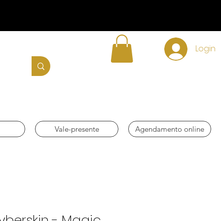
Login
Vale-presente
Agendamento online
berskin - Magic