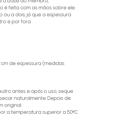
é a base do membro,
o é feita com as mãos sobre ele.
ho ou a dois, já que a espessura
o e por fora.
.2 cm de espessura (medidas
utro antes e após o uso, seque
secar naturalmente. Depois de
original.
or a temperatura superior a 50°C.