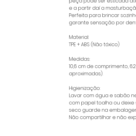
peça pode ser esticada at
e a partir daí a masturbaçã
Perfeita para brincar sozin
garante sensação por dentr
Material:
TPE + ABS (Não tóxico)
Medidas:
10,6 cm de comprimento, 6
aproximadas).
Higienização:
Lavar com água e sabão ne
com papel toalha ou deixe 
seco guarde na embalagem 
Não compartilhar e não exp