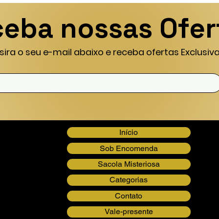
eba nossas Ofer
nsira o seu e-mail abaixo e receba ofertas Exclusiva
Início
Sob Encomenda
Sacola Misteriosa
Categorias
Contato
Vale-presente