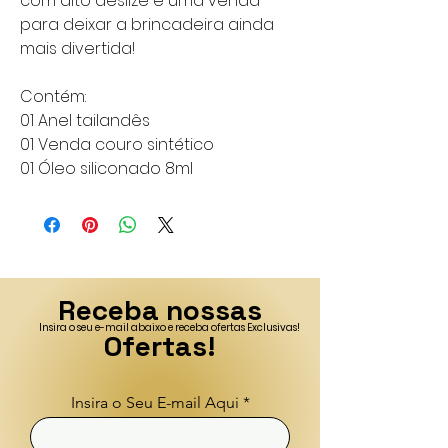
com alto deslize e uma venda
para deixar a brincadeira ainda
mais divertida!
Contém:
01 Anel tailandês
01 Venda couro sintético
01 Óleo siliconado 8ml
Receba nossas
Insira o seu e-mail abaixo e receba ofertas Exclusivas!
Ofertas!
Insira o Seu E-mail Aqui