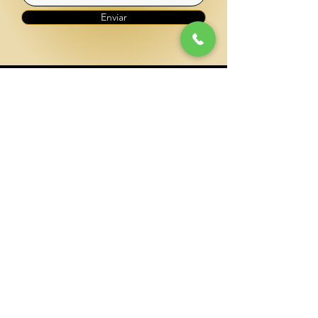
Enviar
CONTATO
(41) 996792911
cleopatradesejos@gmail.com
ENDEREÇO
SHOPPING CIDADE - CURITIBA/PR
Avenida Marechal Floriano Peixoto
4984,
81630000
, Hauer, Curitiba - PR
PIso Superior
Próx
da Praça de Alimentação
POLÍTICAS DO SITE