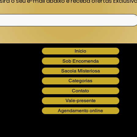
nsira o seu e-mail abaixo e receba ofertas Exclusiva
Início
Sob Encomenda
Sacola Misteriosa
Categorias
Contato
Vale-presente
Agendamento online