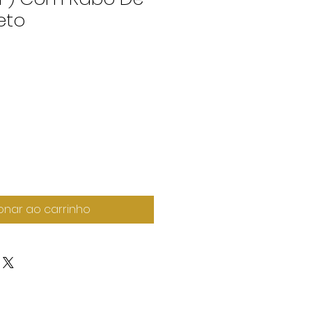
eto
onar ao carrinho