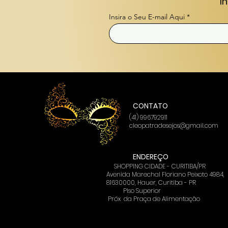
I
Insira o Seu E-mail Aqui
CONTATO
(41) 996792911
cleopatradesejos@gmail.com
ENDEREÇO
SHOPPING CIDADE - CURITIBA/PR
Avenida Marechal Floriano Peixoto 4984,
81630000, Hauer, Curitiba - PR
PIso Superior
Próx
da Praça de Alimentação