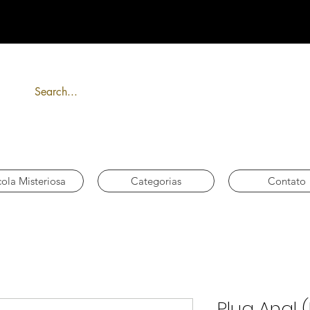
FRETE GRÁTIS acima de R$ 300
ola Misteriosa
Categorias
Contato
Plug Anal