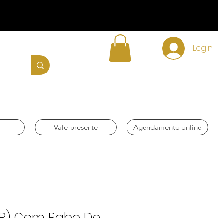
Login
Vale-presente
Agendamento online
 (P) Com Rabo De