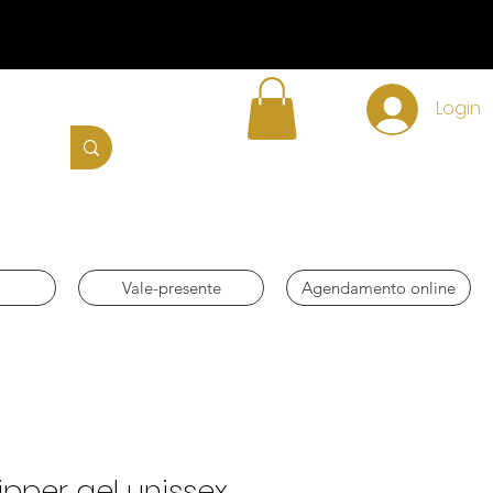
Login
Vale-presente
Agendamento online
ipper gel unissex