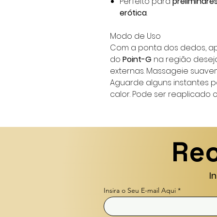
Perfeito para
preliminar
erótica
.
Modo de Uso
Com a ponta dos dedos, a
do
Point-G
na região desej
externas. Massageie suave
Aguarde alguns instantes p
calor. Pode ser reaplicado 
Rec
I
Insira o Seu E-mail Aqui