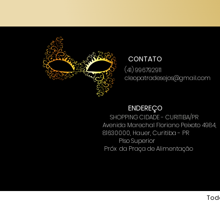
CONTATO
(41) 996792911
cleopatradesejos@gmail.com
ENDEREÇO
SHOPPING CIDADE - CURITIBA/PR
Avenida Marechal Floriano Peixoto 4984,
81630000, Hauer, Curitiba - PR
PIso Superior
Próx
da Praça de Alimentação
Todo