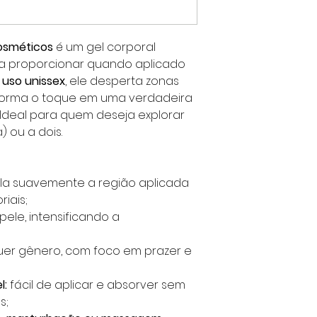
Cosméticos
é um gel corporal
ra proporcionar quando aplicado
a
uso unissex
, ele desperta zonas
forma o toque em uma verdadeira
 Ideal para quem deseja explorar
 ou a dois.
la suavemente a região aplicada
iais;
ele, intensificando a
uer gênero, com foco em prazer e
l:
fácil de aplicar e absorver sem
s;