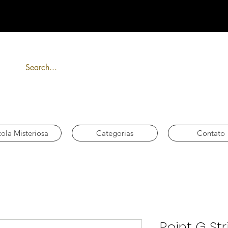
FRETE GRÁTIS acima de R$ 300
ola Misteriosa
Categorias
Contato
Point G Str