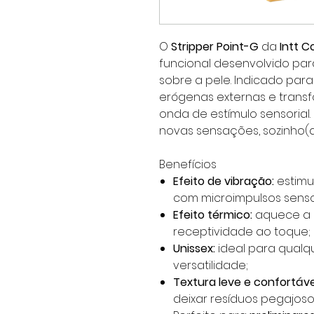
O
Stripper Point-G
da
Intt 
funcional desenvolvido pa
sobre a pele. Indicado par
erógenas externas e trans
onda de estímulo sensorial.
novas sensações, sozinho(a)
Benefícios
Efeito de vibração:
estimu
com microimpulsos sensor
Efeito térmico:
aquece a p
receptividade ao toque;
Unissex:
ideal para qualq
versatilidade;
Textura leve e confortáve
deixar resíduos pegajoso