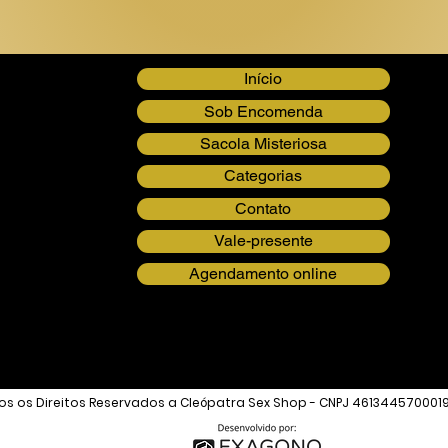
Início
Sob Encomenda
Sacola Misteriosa
Categorias
Contato
Vale-presente
Agendamento online
s os Direitos Reservados a Cleópatra Sex Shop - CNPJ 461344570001