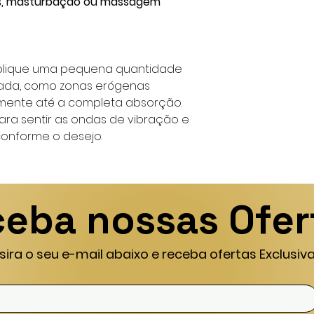
es, masturbação ou massagem
plique uma pequena quantidade
ada, como zonas erógenas
mente até a completa absorção.
ara sentir as ondas de vibração e
conforme o desejo.
eba nossas Ofer
nsira o seu e-mail abaixo e receba ofertas Exclusiva