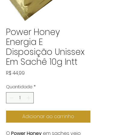
Power Honey
Energia E
Disposição Unissex
Em Sachê 10g Intt
Preço
R$ 44,99
Quantidade
*
Adicionar ao carrinho
O
Power Honey
em saches veio